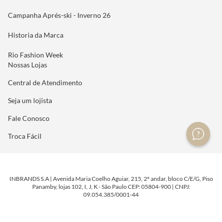
Campanha Aprés-ski - Inverno 26
Historia da Marca
Rio Fashion Week
Nossas Lojas
Central de Atendimento
Seja um lojista
Fale Conosco
Troca Fácil
INBRANDS S.A | Avenida Maria Coelho Aguiar, 215, 2º andar, bloco C/E/G, Piso
Panamby, lojas 102, I, J, K - São Paulo CEP: 05804-900 | CNPJ:
09.054.385/0001-44
DESENVOLVIDO POR
TECNOLOGIA