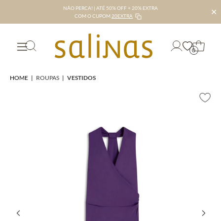
NÃO PERCA! | ATÉ 50% OFF + 20% EXTRA
✕
COM O CUPOM
20EXTRA
0
HOME
|
ROUPAS
|
VESTIDOS