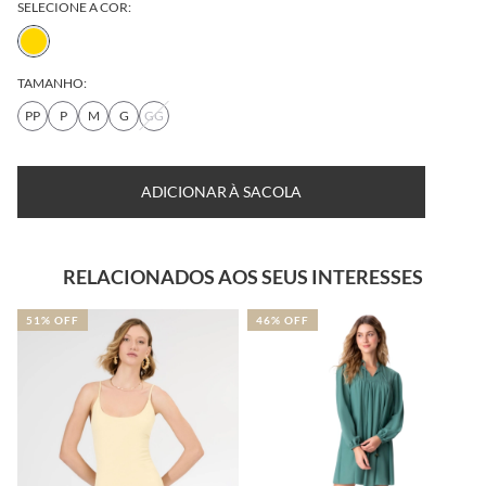
SELECIONE A COR:
TAMANHO:
PP
P
M
G
GG
ADICIONAR À SACOLA
RELACIONADOS AOS SEUS INTERESSES
51% OFF
46% OFF