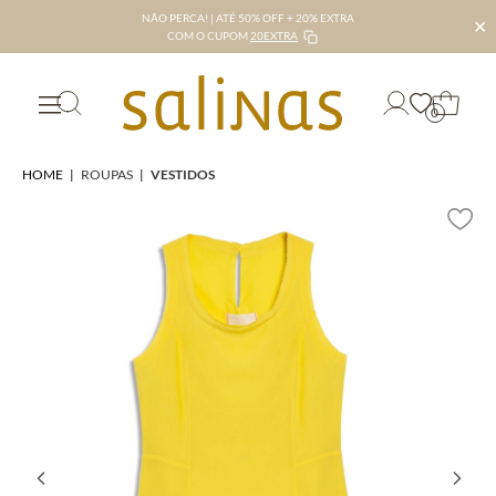
NÃO PERCA! | ATÉ 50% OFF + 20% EXTRA
✕
COM O CUPOM
20EXTRA
0
HOME
|
ROUPAS
|
VESTIDOS