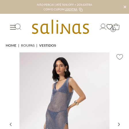
NÃO PERCA! | ATÉ 50% OFF + 20% EXTRA
✕
COM O CUPOM
20EXTRA
0
HOME
|
ROUPAS
|
VESTIDOS