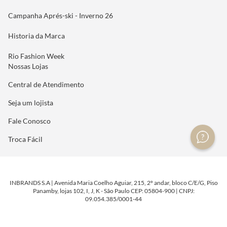
Campanha Aprés-ski - Inverno 26
Historia da Marca
Rio Fashion Week
Nossas Lojas
Central de Atendimento
Seja um lojista
Fale Conosco
Troca Fácil
INBRANDS S.A | Avenida Maria Coelho Aguiar, 215, 2º andar, bloco C/E/G, Piso
Panamby, lojas 102, I, J, K - São Paulo CEP: 05804-900 | CNPJ:
09.054.385/0001-44
DESENVOLVIDO POR
TECNOLOGIA