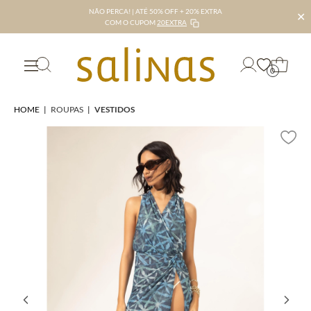
NÃO PERCA! | ATÉ 50% OFF + 20% EXTRA
✕
COM O CUPOM
20EXTRA
0
HOME
|
ROUPAS
|
VESTIDOS