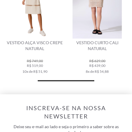
 CREPE
VESTIDO CURTO CALI
VESTIDO CURTO LINEN V
NATURAL
VERDE MILITAR
R$ 629,00
R$ 690,00
R$ 439,00
R$ 349,00
8x de R$ 54,88
6x de R$ 58,17
INSCREVA-SE NA NOSSA
NEWSLETTER
Deixe seu e-mail ao lado e seja o primeiro a saber sobre as