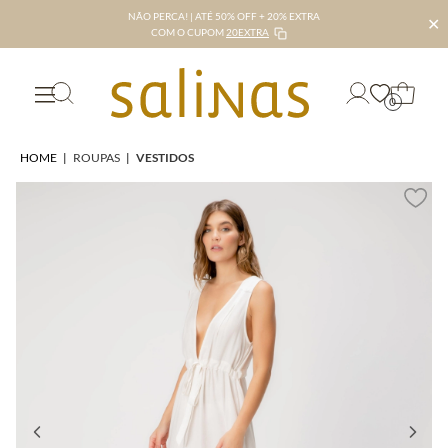
NÃO PERCA! | ATÉ 50% OFF + 20% EXTRA
✕
COM O CUPOM
20EXTRA
0
HOME
|
ROUPAS
|
VESTIDOS