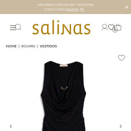
NÃO PERCA! | ATÉ 50% OFF + 20% EXTRA
✕
COM O CUPOM
20EXTRA
0
HOME
|
ROUPAS
|
VESTIDOS