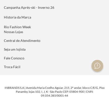
Campanha Aprés-ski - Inverno 26
Historia da Marca
Rio Fashion Week
Nossas Lojas
Central de Atendimento
Seja um lojista
Fale Conosco
Troca Fácil
INBRANDS S.A | Avenida Maria Coelho Aguiar, 215, 2º andar, bloco C/E/G, Piso
Panamby, lojas 102, I, J, K - São Paulo CEP: 05804-900 | CNPJ:
09.054.385/0001-44
DESENVOLVIDO POR
TECNOLOGIA