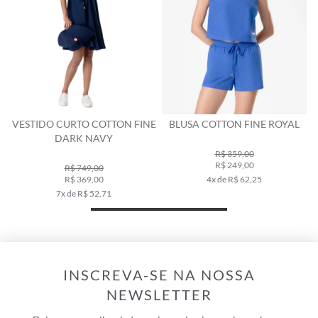
 COTTON FINE
BLUSA COTTON FINE ROYAL
CAMISA COTTON F
NAVY
NAVY
R$ 359,00
R$ 249,00
9,00
R$ 698,00
9,00
4x de R$ 62,25
R$ 489,00
 52,71
9x de R$ 54,
INSCREVA-SE NA NOSSA
NEWSLETTER