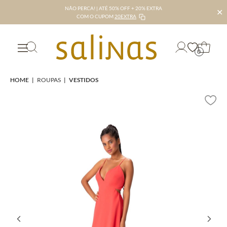
NÃO PERCA! | ATÉ 50% OFF + 20% EXTRA
✕
COM O CUPOM
20EXTRA
0
HOME
|
ROUPAS
|
VESTIDOS