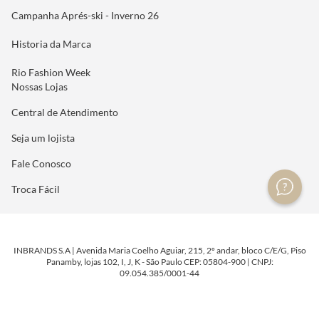
Campanha Aprés-ski - Inverno 26
Historia da Marca
Rio Fashion Week
Nossas Lojas
Central de Atendimento
Seja um lojista
Fale Conosco
Troca Fácil
INBRANDS S.A | Avenida Maria Coelho Aguiar, 215, 2º andar, bloco C/E/G, Piso
Panamby, lojas 102, I, J, K - São Paulo CEP: 05804-900 | CNPJ:
09.054.385/0001-44
DESENVOLVIDO POR
TECNOLOGIA