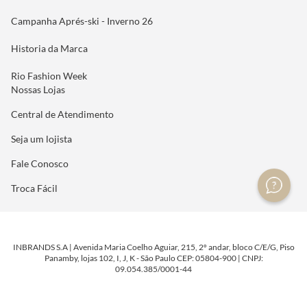
Campanha Aprés-ski - Inverno 26
Historia da Marca
Rio Fashion Week
Nossas Lojas
Central de Atendimento
Seja um lojista
Fale Conosco
Troca Fácil
INBRANDS S.A | Avenida Maria Coelho Aguiar, 215, 2º andar, bloco C/E/G, Piso
Panamby, lojas 102, I, J, K - São Paulo CEP: 05804-900 | CNPJ:
09.054.385/0001-44
DESENVOLVIDO POR
TECNOLOGIA