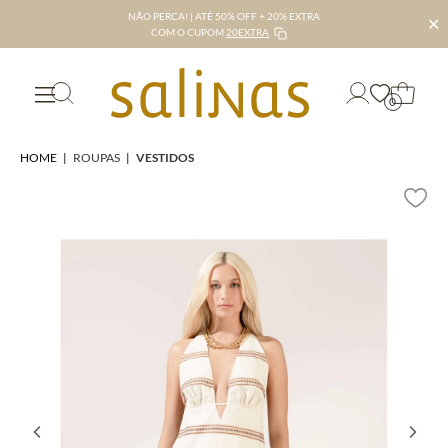
NÃO PERCA! | ATÉ 50% OFF + 20% EXTRA
✕
COM O CUPOM
20EXTRA
0
HOME
|
ROUPAS
|
VESTIDOS