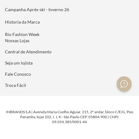
Campanha Aprés-ski - Inverno 26
Historia da Marca
Rio Fashion Week
Nossas Lojas
Central de Atendimento
Seja um lojista
Fale Conosco
Troca Fácil
INBRANDS S.A | Avenida Maria Coelho Aguiar, 215, 2º andar, bloco C/E/G, Piso
Panamby, lojas 102, I, J, K - São Paulo CEP: 05804-900 | CNPJ:
09.054.385/0001-44
DESENVOLVIDO POR
TECNOLOGIA