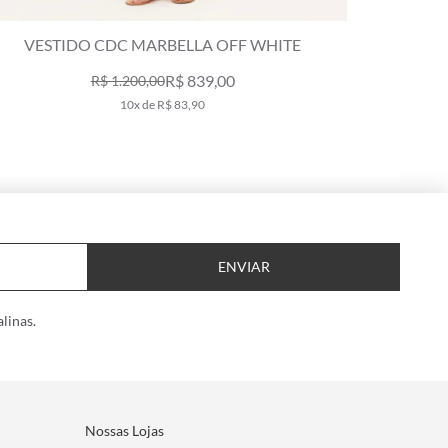
CDC MARBELLA OFF WHITE
VESTIDO CELEB
R$ 839,00
R$ 9
$ 1.200,00
10x de R$ 83,90
10x de 
ENVIAR
linas.
Nossas Lojas