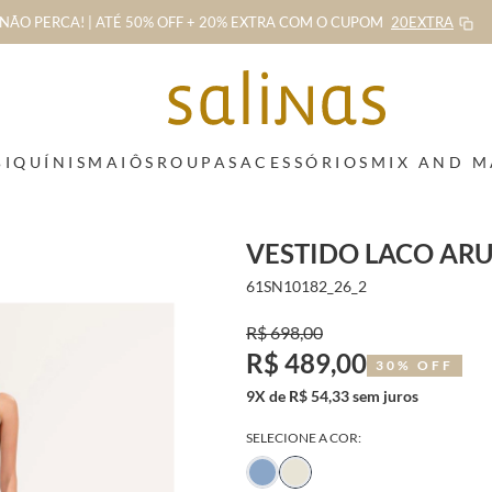
NÃO PERCA! | ATÉ 50% OFF + 20% EXTRA
COM O CUPOM
20EXTRA
BIQUÍNIS
MAIÔS
ROUPAS
ACESSÓRIOS
MIX AND 
VESTIDO LACO ARU
61SN10182_26_2
R$ 698,00
R$ 489,00
30% OFF
9X de R$ 54,33 sem juros
SELECIONE A COR: