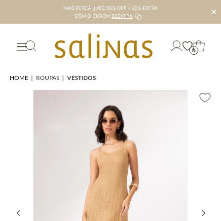
NÃO PERCA! | ATÉ 50% OFF + 20% EXTRA
✕
COM O CUPOM
20EXTRA
0
HOME
|
ROUPAS
|
VESTIDOS