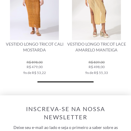
L
VESTIDO LONGO TRICOT CALI
VESTIDO LONGO TRICOT LACE
MOSTARDA
AMARELO MANTEIGA
R$ 898,00
R$ 839,00
R$ 479,00
R$ 498,00
9x de R$ 53,22
9x de R$ 55,33
INSCREVA-SE NA NOSSA
NEWSLETTER
Deixe seu e-mail ao lado e seja o primeiro a saber sobre as