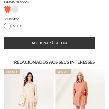
SELECIONE A COR:
TAMANHO:
P
M
G
DESCUBRA SEU
TABELA DE
TAMANHO
MEDIDAS
ADICIONAR À SACOLA
RELACIONADOS AOS SEUS INTERESSES
50% OFF
50% OFF