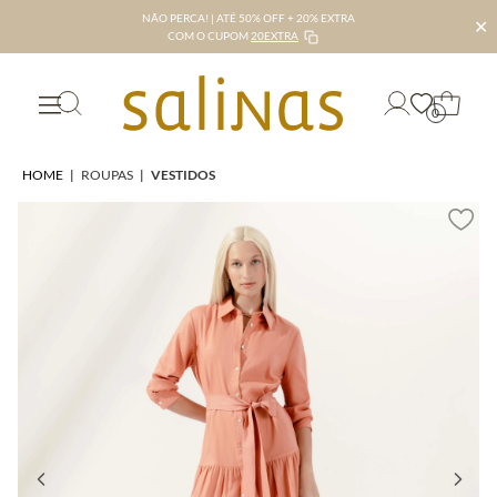
NÃO PERCA! | ATÉ 50% OFF + 20% EXTRA
✕
COM O CUPOM
20EXTRA
0
HOME
|
ROUPAS
|
VESTIDOS