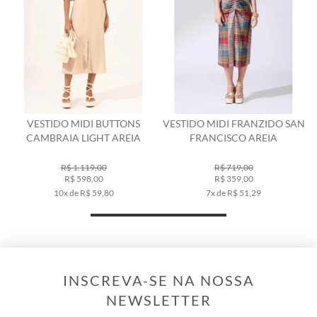
VESTIDO MIDI BUTTONS
VESTIDO MIDI FRANZIDO SAN
V
CAMBRAIA LIGHT AREIA
FRANCISCO AREIA
R$ 1.119,00
R$ 719,00
R$ 598,00
R$ 359,00
10x de R$ 59,80
7x de R$ 51,29
INSCREVA-SE NA NOSSA
NEWSLETTER