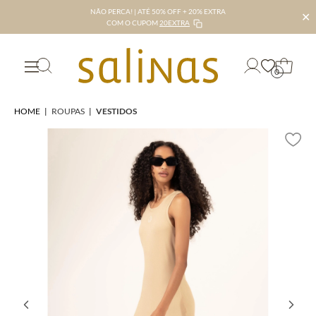
NÃO PERCA! | ATÉ 50% OFF + 20% EXTRA
✕
COM O CUPOM
20EXTRA
0
HOME
|
ROUPAS
|
VESTIDOS