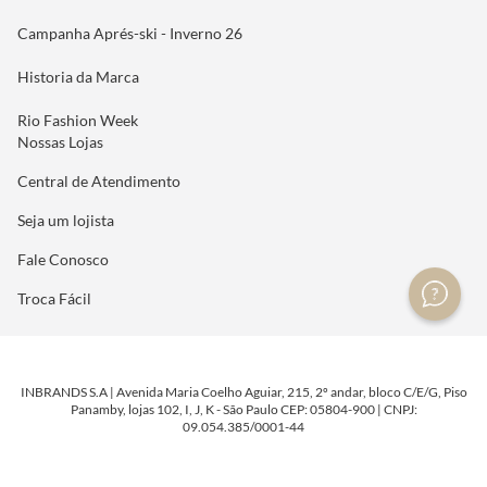
Campanha Aprés-ski - Inverno 26
Historia da Marca
Rio Fashion Week
Nossas Lojas
Central de Atendimento
Seja um lojista
Fale Conosco
Troca Fácil
INBRANDS S.A | Avenida Maria Coelho Aguiar, 215, 2º andar, bloco C/E/G, Piso
Panamby, lojas 102, I, J, K - São Paulo CEP: 05804-900 | CNPJ:
09.054.385/0001-44
DESENVOLVIDO POR
TECNOLOGIA