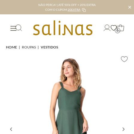
NÃO PERCA! | ATÉ 50% OFF + 20% EXTRA
✕
COM O CUPOM
20EXTRA
0
HOME
|
ROUPAS
|
VESTIDOS