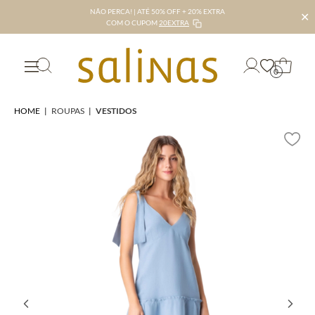
NÃO PERCA! | ATÉ 50% OFF + 20% EXTRA
✕
COM O CUPOM
20EXTRA
0
HOME
|
ROUPAS
|
VESTIDOS