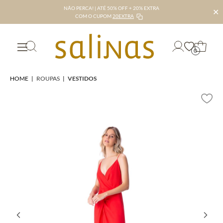
NÃO PERCA! | ATÉ 50% OFF + 20% EXTRA
✕
COM O CUPOM
20EXTRA
0
HOME
|
ROUPAS
|
VESTIDOS