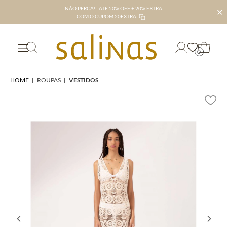
NÃO PERCA! | ATÉ 50% OFF + 20% EXTRA
✕
COM O CUPOM
20EXTRA
0
HOME
|
ROUPAS
|
VESTIDOS