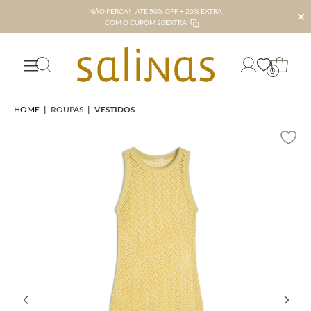
NÃO PERCA! | ATÉ 50% OFF + 20% EXTRA
✕
COM O CUPOM
20EXTRA
0
HOME
|
ROUPAS
|
VESTIDOS