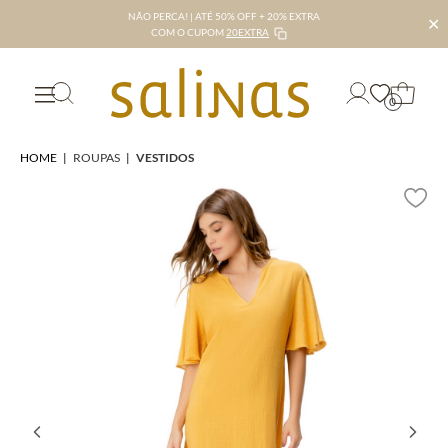
NÃO PERCA! | ATÉ 50% OFF + 20% EXTRA
✕
COM O CUPOM
20EXTRA
0
HOME
|
ROUPAS
|
VESTIDOS