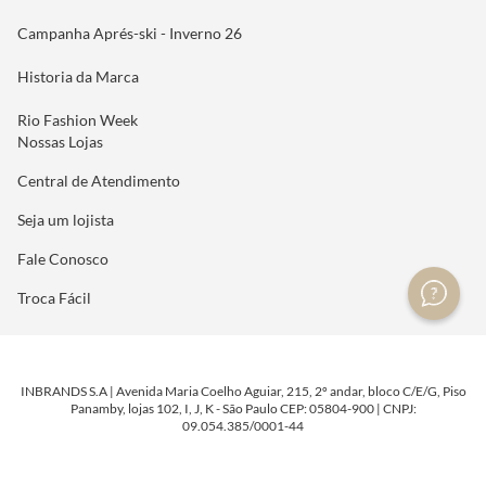
Campanha Aprés-ski - Inverno 26
Historia da Marca
Rio Fashion Week
Nossas Lojas
Central de Atendimento
Seja um lojista
Fale Conosco
Troca Fácil
INBRANDS S.A | Avenida Maria Coelho Aguiar, 215, 2º andar, bloco C/E/G, Piso
Panamby, lojas 102, I, J, K - São Paulo CEP: 05804-900 | CNPJ:
09.054.385/0001-44
DESENVOLVIDO POR
TECNOLOGIA