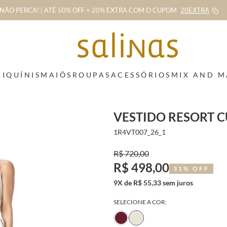
NÃO PERCA! | ATÉ 50% OFF + 20% EXTRA
COM O CUPOM
20EXTRA
BIQUÍNIS
MAIÔS
ROUPAS
ACESSÓRIOS
MIX AND 
VESTIDO RESORT C
1R4VT007_26_1
R$ 720,00
R$ 498,00
31% OFF
9X de R$ 55,33 sem juros
SELECIONE A COR: