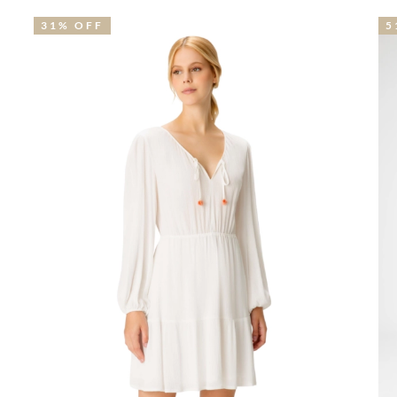
31% OFF
5