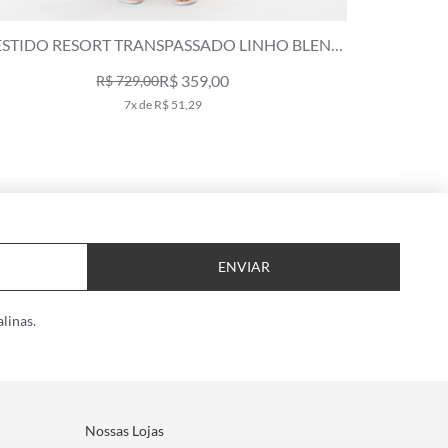
ESTIDO RESORT TRANSPASSADO LINHO BLEND
CALÇA 
VINHO
R$ 359,00
R$ 729,00
7x de R$ 51,29
ENVIAR
linas.
Nossas Lojas