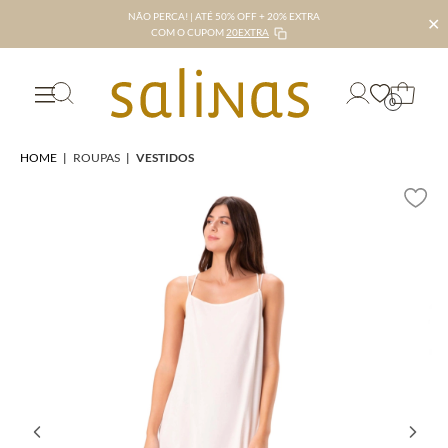
NÃO PERCA! | ATÉ 50% OFF + 20% EXTRA
✕
COM O CUPOM
20EXTRA
0
HOME
|
ROUPAS
|
VESTIDOS