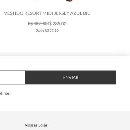
T MIDI JERSEY AZUL BIC
VESTIDO RESORT MIDI 
AMAREL
R$ 289,00
R$ 4
9,00
R$ 698,00
x de R$ 57,80
9x de R$ 54
ENVIAR
linas.
Nossas Lojas