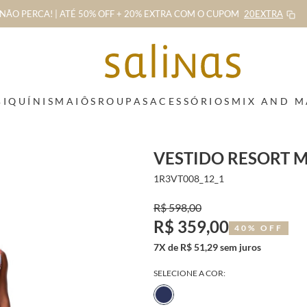
NÃO PERCA! | ATÉ 50% OFF + 20% EXTRA
COM O CUPOM
20EXTRA
BIQUÍNIS
MAIÔS
ROUPAS
ACESSÓRIOS
MIX AND 
VESTIDO RESORT 
1R3VT008_12_1
R$ 598,00
R$ 359,00
40% OFF
7X de R$ 51,29 sem juros
SELECIONE A COR: