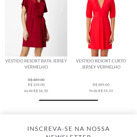
T BATA JERSEY
VESTIDO RESORT CURTO
VESTIDO RESORT
ELHO
JERSEY VERMELHO
MIDI JERSEY V
9,00
R$ 459,00
9,00
R$ 489,00
R$ 319,00
 56,50
9x de R$ 54,33
6x de R$ 53,
INSCREVA-SE NA NOSSA