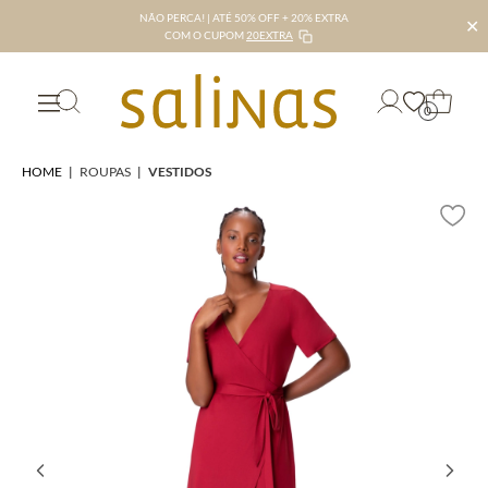
NÃO PERCA! | ATÉ 50% OFF + 20% EXTRA
✕
COM O CUPOM
20EXTRA
0
HOME
|
ROUPAS
|
VESTIDOS