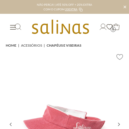
NÃO PERCA! | ATÉ 50% OFF + 20% EXTRA
✕
COM O CUPOM
20EXTRA
0
HOME
|
ACESSÓRIOS
|
CHAPÉUS E VISEIRAS