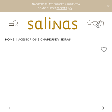
NÃO PERCA! | ATÉ 50% OFF + 20% EXTRA
✕
COM O CUPOM
20EXTRA
0
HOME
|
ACESSÓRIOS
|
CHAPÉUS E VISEIRAS