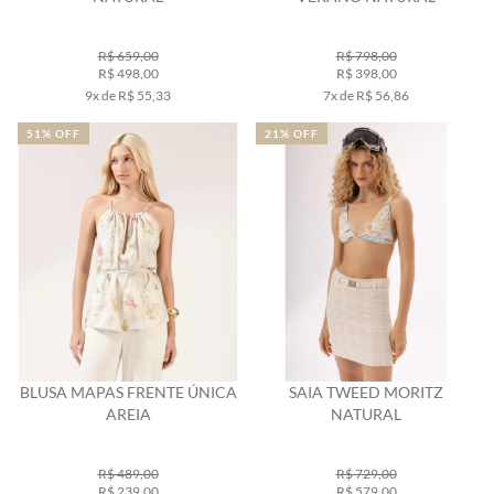
R$ 659,00
R$ 798,00
R$ 498,00
R$ 398,00
9x de R$ 55,33
7x de R$ 56,86
51% OFF
21% OFF
BLUSA MAPAS FRENTE ÚNICA
SAIA TWEED MORITZ
AREIA
NATURAL
R$ 489,00
R$ 729,00
R$ 239,00
R$ 579,00