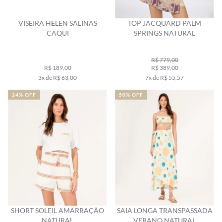
VISEIRA HELEN SALINAS
TOP JACQUARD PALM
CAQUI
SPRINGS NATURAL
R$ 779,00
R$ 189,00
R$ 389,00
3x de R$ 63,00
7x de R$ 55,57
24% OFF
50% OFF
SHORT SOLEIL AMARRAÇÃO
SAIA LONGA TRANSPASSADA
NATURAL
VERANO NATURAL