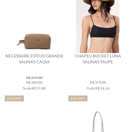
NECESSAIRE ESTOJO GRANDE
CHAPEU BUCKET LUNA
SALINAS CAQUI
SALINAS TAUPE
R$ 379,00
R$ 289,00
R$ 379,00
5x de R$ 57,80
7x de R$ 54,14
24% OFF
19% OFF