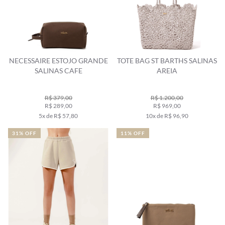
NECESSAIRE ESTOJO GRANDE
TOTE BAG ST BARTHS SALINAS
SALINAS CAFE
AREIA
R$ 379,00
R$ 1.200,00
R$ 289,00
R$ 969,00
5x de R$ 57,80
10x de R$ 96,90
31% OFF
11% OFF