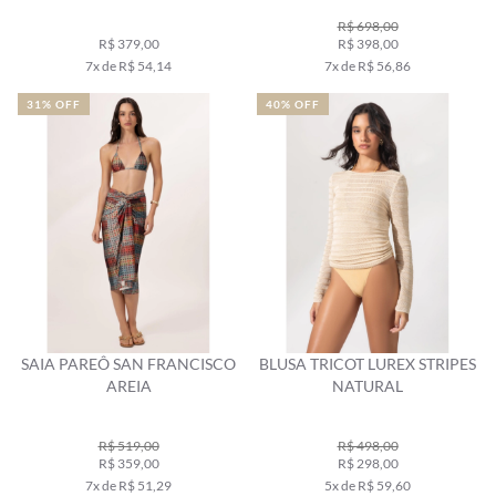
R$ 698,00
R$ 379,00
R$ 398,00
7x de R$ 54,14
7x de R$ 56,86
31% OFF
40% OFF
SAIA PAREÔ SAN FRANCISCO
BLUSA TRICOT LUREX STRIPES
AREIA
NATURAL
R$ 519,00
R$ 498,00
R$ 359,00
R$ 298,00
7x de R$ 51,29
5x de R$ 59,60