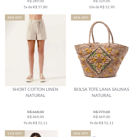
R$ 289,00
R$ 529,00
5x de R$ 57,80
10x de R$ 52,90
30% OFF
40% OFF
SHORT COTTON LINEN
BOLSA TOTE LANA SALINAS
NATURAL
NATURAL
R$ 668,00
R$ 779,00
R$ 469,00
R$ 469,00
9x de R$ 52,11
9x de R$ 52,11
11% OFF
30% OFF