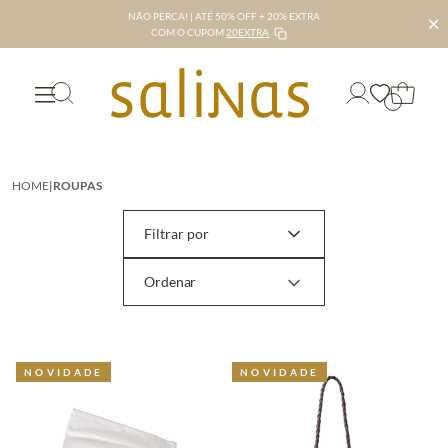
NÃO PERCA! | ATÉ 50% OFF + 20% EXTRA
✕
COM O CUPOM
20EXTRA
HOME
|
ROUPAS
Filtrar por
NOVIDADE
NOVIDADE