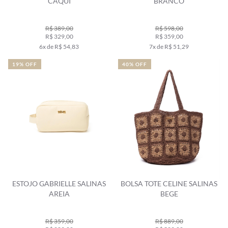
CAQUI
BRANCO
R$ 389,00
R$ 598,00
R$ 329,00
R$ 359,00
6x de R$ 54,83
7x de R$ 51,29
19% OFF
40% OFF
ESTOJO GABRIELLE SALINAS
BOLSA TOTE CELINE SALINAS
AREIA
BEGE
R$ 359,00
R$ 889,00