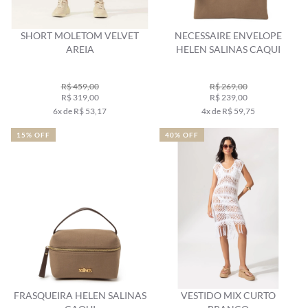
SHORT MOLETOM VELVET
NECESSAIRE ENVELOPE
AREIA
HELEN SALINAS CAQUI
R$ 459,00
R$ 269,00
R$ 319,00
R$ 239,00
6x de R$ 53,17
4x de R$ 59,75
15% OFF
40% OFF
FRASQUEIRA HELEN SALINAS
VESTIDO MIX CURTO