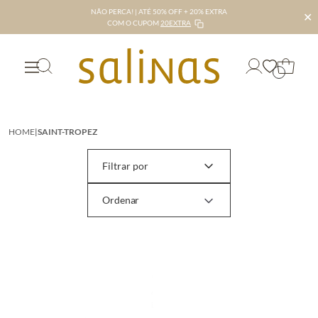
NÃO PERCA! | ATÉ 50% OFF + 20% EXTRA
✕
COM O CUPOM
20EXTRA
HOME
|
SAINT-TROPEZ
Filtrar por