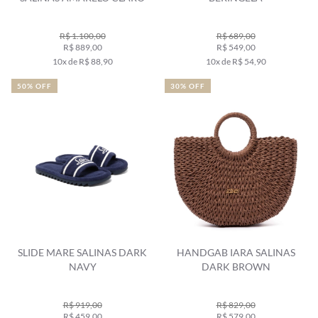
R$ 1.100,00
R$ 689,00
R$ 889,00
R$ 549,00
10x de R$ 88,90
10x de R$ 54,90
50% OFF
30% OFF
SLIDE MARE SALINAS DARK
HANDGAB IARA SALINAS
NAVY
DARK BROWN
R$ 919,00
R$ 829,00
R$ 459,00
R$ 579,00