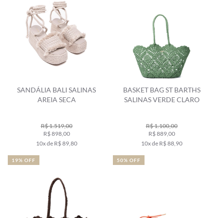
SANDÁLIA BALI SALINAS
BASKET BAG ST BARTHS
AREIA SECA
SALINAS VERDE CLARO
R$ 1.519,00
R$ 1.100,00
R$ 898,00
R$ 889,00
10x de R$ 89,80
10x de R$ 88,90
19% OFF
50% OFF