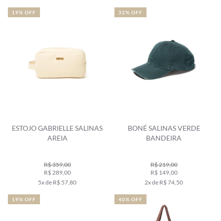
19% OFF
32% OFF
ESTOJO GABRIELLE SALINAS
BONÉ SALINAS VERDE
AREIA
BANDEIRA
R$ 359,00
R$ 219,00
R$ 289,00
R$ 149,00
5x de R$ 57,80
2x de R$ 74,50
19% OFF
40% OFF