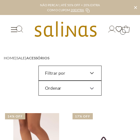
NÃO PERCA! | ATÉ 50% OFF + 20% EXTRA
✕
COM O CUPOM
20EXTRA
HOME
|
SALE
|
ACESSÓRIOS
Filtrar por
14% OFF
17% OFF