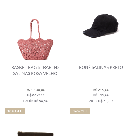
BASKET BAG ST BARTHS
BONÉ SALINAS PRETO
SALINAS ROSA VELHO
R$ 1.100,00
R$ 219,00
R$ 889,00
R$ 149,00
10x de R$ 88,90
2x de R$ 74,50
30% OFF
34% OFF