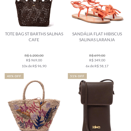
TOTE BAG ST BARTHS SALINAS
SANDÁLIA FLAT HIBISCUS
CAFE
SALINAS LARANJA
R$ 1.200,00
R$ 699,00
R$ 969,00
R$ 349,00
10x de R$ 96,90
6x de R$ 58,17
40% OFF
51% OFF