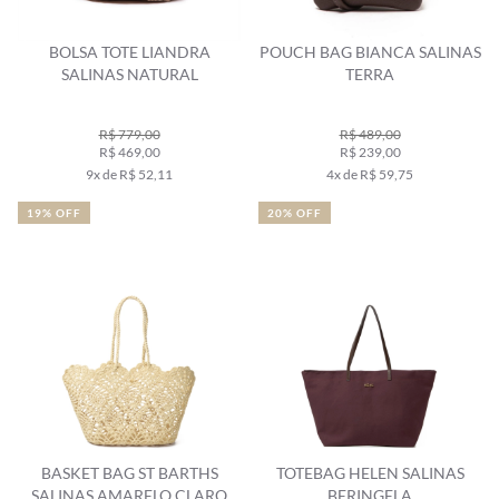
BOLSA TOTE LIANDRA
POUCH BAG BIANCA SALINAS
SALINAS NATURAL
TERRA
R$ 779,00
R$ 489,00
R$ 469,00
R$ 239,00
9x de R$ 52,11
4x de R$ 59,75
19% OFF
20% OFF
BASKET BAG ST BARTHS
TOTEBAG HELEN SALINAS
SALINAS AMARELO CLARO
BERINGELA