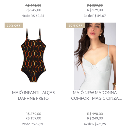
R$ 498,00
R$ 359,00
R$ 249,00
R$ 179,00
4x de R$ 62,25
3x de R$ 59,67
50% OFF
50% OFF
MAIÔ INFANTIL ALÇAS
MAIÔ NEW MADONNA
DAPHNE PRETO
COMFORT MAGIC CINZA
CLARO
R$ 279,00
R$ 498,00
R$ 139,00
R$ 249,00
2x de R$ 69,50
4x de R$ 62,25