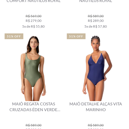
COMFORT NAUTILUS ROYAL
NAUTILUS ROYAL
R$ 569,00
R$ 589,00
R$ 279,00
R$ 289,00
5x de R$ 55,80
5x de R$ 57,80
51% OFF
51% OFF
MAIÔ REGATA COSTAS
MAIÔ DETALHE ALÇAS VITA
CRUZADAS ÉDEN VERDE
MARINHO
MILITAR
R$ 589,00
R$ 589,00