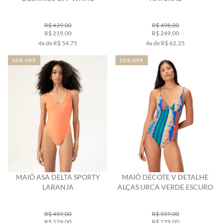
R$ 439,00
R$ 498,00
R$ 219,00
R$ 249,00
4x de R$ 54,75
4x de R$ 62,25
50% OFF
50% OFF
MAIÔ ASA DELTA SPORTY
MAIÔ DECOTE V DETALHE
LARANJA
ALÇAS URCA VERDE ESCURO
R$ 459,00
R$ 559,00
R$ 229,00
R$ 279,00