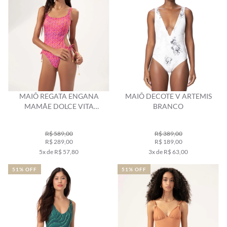
MAIÔ REGATA ENGANA
MAIÔ DECOTE V ARTEMIS
MAMÃE DOLCE VITA
BRANCO
LARANJA
R$ 589,00
R$ 389,00
R$ 289,00
R$ 189,00
5x de R$ 57,80
3x de R$ 63,00
51% OFF
51% OFF