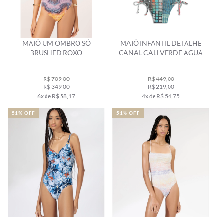
MAIÔ UM OMBRO SÓ
MAIÔ INFANTIL DETALHE
BRUSHED ROXO
CANAL CALI VERDE AGUA
R$ 709,00
R$ 449,00
R$ 349,00
R$ 219,00
6x de R$ 58,17
4x de R$ 54,75
51% OFF
51% OFF