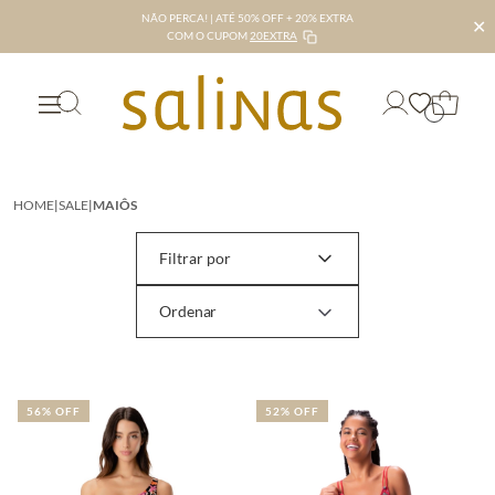
NÃO PERCA! | ATÉ 50% OFF + 20% EXTRA
✕
COM O CUPOM
20EXTRA
HOME
|
SALE
|
MAIÔS
Filtrar por
56% OFF
52% OFF