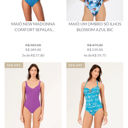
MAIÔ NEW MADONNA
MAIÔ UM OMBRO SÓ ILHOS
COMFORT SEPALAS
BLOSSOM AZUL BIC
MARINHO
R$ 589,00
R$ 479,00
R$ 289,00
R$ 239,00
5x de R$ 57,80
4x de R$ 59,75
50% OFF
50% OFF