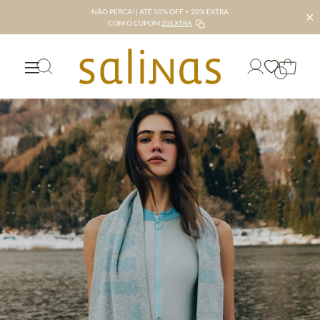
NÃO PERCA! | ATÉ 50% OFF + 20% EXTRA
✕
COM O CUPOM
20EXTRA