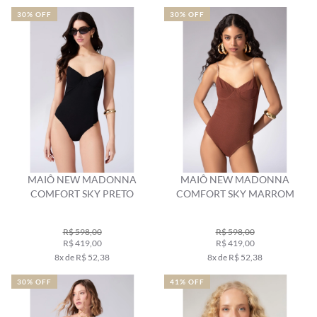
30% OFF
30% OFF
MAIÔ NEW MADONNA
MAIÔ NEW MADONNA
COMFORT SKY PRETO
COMFORT SKY MARROM
R$ 598,00
R$ 598,00
R$ 419,00
R$ 419,00
8x de R$ 52,38
8x de R$ 52,38
30% OFF
41% OFF