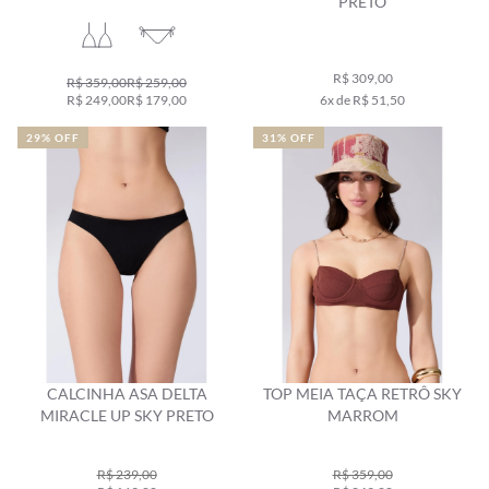
PRETO
R$ 309,00
R$ 359,00
R$ 259,00
R$ 249,00
R$ 179,00
6x de R$ 51,50
29% OFF
31% OFF
CALCINHA ASA DELTA
TOP MEIA TAÇA RETRÔ SKY
MIRACLE UP SKY PRETO
MARROM
R$ 239,00
R$ 359,00