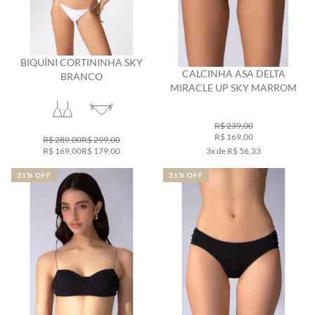
BIQUÍNI CORTININHA SKY
CALCINHA ASA DELTA
BRANCO
MIRACLE UP SKY MARROM
R$ 239,00
R$ 169,00
R$ 289,00
R$ 299,00
R$ 169,00
R$ 179,00
3x de R$ 56,33
31% OFF
31% OFF