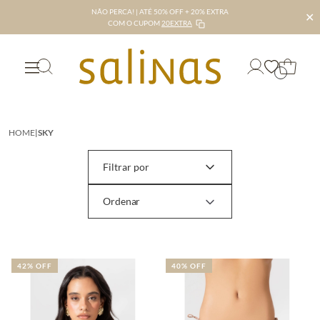
NÃO PERCA! | ATÉ 50% OFF + 20% EXTRA
✕
COM O CUPOM
20EXTRA
HOME
|
SKY
Filtrar por
42% OFF
40% OFF