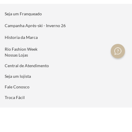
Seja um Franqueado
Campanha Aprés-ski - Inverno 26
Historia da Marca
Rio Fashion Week
Nossas Lojas
Central de Atendimento
Seja um lojista
Fale Conosco
Troca Fácil
INBRANDS S.A | Avenida Maria Coelho Aguiar, 215, 2º andar, bloco C/E/G, Piso
Panamby, lojas 102, I, J, K - São Paulo CEP: 05804-900 | CNPJ: