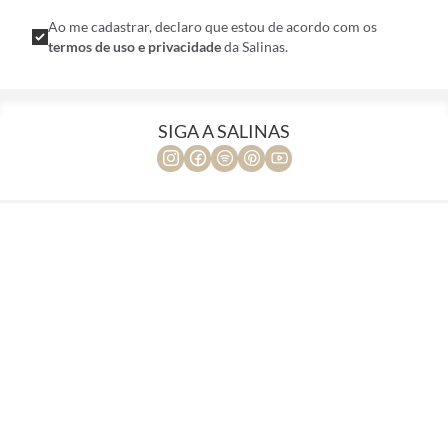
Ao me cadastrar, declaro que estou de acordo com os
termos de uso e privacidade
da Salinas.
SIGA A SALINAS
Seja um Franqueado
Campanha Aprés-ski - Inverno 26
Historia da Marca
Rio Fashion Week
Nossas Lojas
Central de Atendimento
Seja um lojista