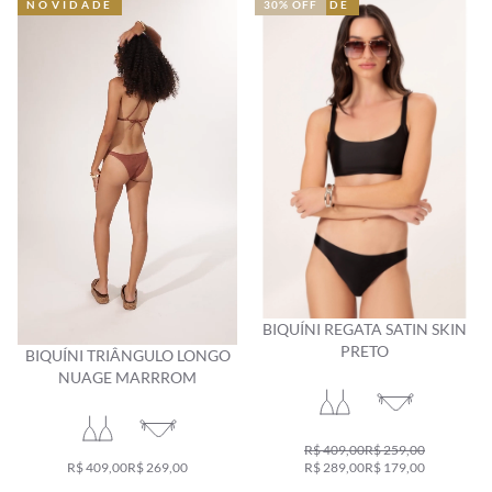
NOVIDADE
NOVIDADE
NOVIDADE
NOVIDADE
30% OFF
BIQUÍNI REGATA SATIN SKIN
PRETO
BIQUÍNI TRIÂNGULO LONGO
NUAGE MARRROM
R$ 409,00
R$ 259,00
R$ 409,00
R$ 269,00
R$ 289,00
R$ 179,00