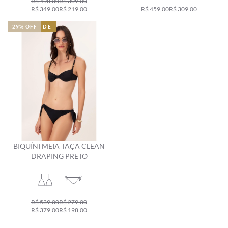
R$ 498,00
R$ 309,00
R$ 349,00
R$ 219,00
R$ 459,00
R$ 309,00
NOVIDADE
NOVIDADE
29% OFF
BIQUÍNI MEIA TAÇA CLEAN
DRAPING PRETO
R$ 539,00
R$ 279,00
R$ 379,00
R$ 198,00