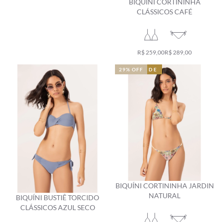
BIQUÍNI CORTININHA
CLÁSSICOS CAFÉ
R$ 259,00
R$ 289,00
NOVIDADE
NOVIDADE
29% OFF
BIQUÍNI CORTININHA JARDIN
NATURAL
BIQUÍNI BUSTIÊ TORCIDO
CLÁSSICOS AZUL SECO