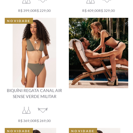
R$ 399,00
R$ 229,00
R$ 409,00
R$ 329,00
NOVIDADE
NOVIDADE
BIQUÍNI REGATA CANAL AIR
SENSE VERDE MILITAR
R$ 369,00
R$ 269,00
NOVIDADE
NOVIDADE
NOVIDADE
NOVIDADE