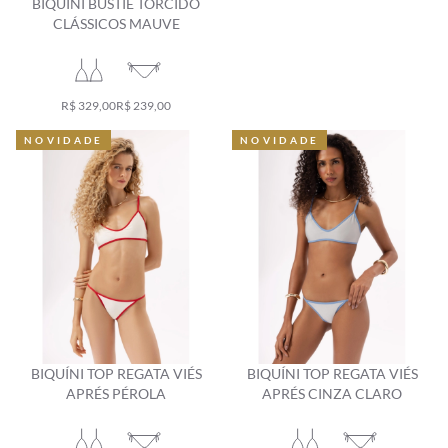
BIQUÍNI BUSTIÊ TORCIDO
CLÁSSICOS MAUVE
R$ 329,00
R$ 239,00
NOVIDADE
NOVIDADE
NOVIDADE
NOVIDADE
BIQUÍNI TOP REGATA VIÉS
BIQUÍNI TOP REGATA VIÉS
APRÉS PÉROLA
APRÉS CINZA CLARO