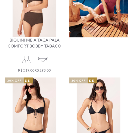
BIQUÍNI MEIA TAÇA PALA
COMFORT BOBBY TABACO
R$ 519,00
R$ 298,00
NOVIDADE
NOVIDADE
30% OFF
NOVIDADE
NOVIDADE
30% OFF