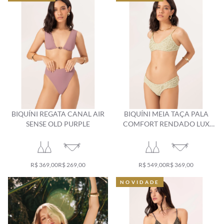
BIQUÍNI REGATA CANAL AIR
BIQUÍNI MEIA TAÇA PALA
SENSE OLD PURPLE
COMFORT RENDADO LUX
VERDE ÁGUA
R$ 369,00
R$ 269,00
R$ 549,00
R$ 369,00
NOVIDADE
NOVIDADE