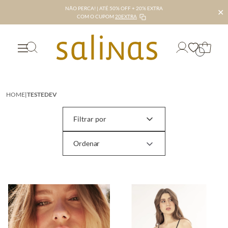
NÃO PERCA! | ATÉ 50% OFF + 20% EXTRA
✕
COM O CUPOM
20EXTRA
HOME
|
TESTEDEV
Filtrar por