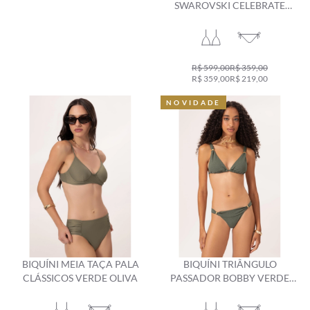
SWAROVSKI CELEBRATE
AREIA
R$ 599,00
R$ 359,00
R$ 359,00
R$ 219,00
NOVIDADE
NOVIDADE
BIQUÍNI MEIA TAÇA PALA
BIQUÍNI TRIÂNGULO
CLÁSSICOS VERDE OLIVA
PASSADOR BOBBY VERDE
MILITAR