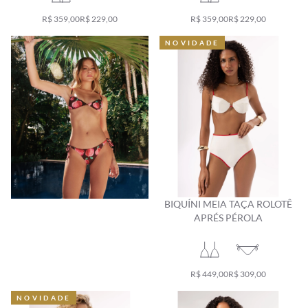
R$ 359,00
R$ 229,00
R$ 359,00
R$ 229,00
NOVIDADE
NOVIDADE
BIQUÍNI MEIA TAÇA ROLOTÊ
APRÉS PÉROLA
R$ 449,00
R$ 309,00
NOVIDADE
NOVIDADE