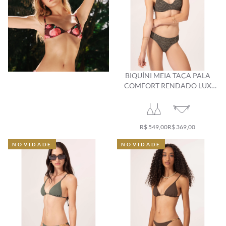
BIQUÍNI MEIA TAÇA PALA
COMFORT RENDADO LUX
GRÁFITE
R$ 549,00
R$ 369,00
NOVIDADE
NOVIDADE
NOVIDADE
NOVIDADE