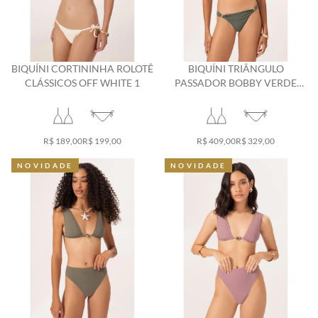
BIQUÍNI CORTININHA ROLOTÊ
BIQUÍNI TRIÂNGULO
CLÁSSICOS OFF WHITE 1
PASSADOR BOBBY VERDE
MILITAR
R$ 189,00
R$ 199,00
R$ 409,00
R$ 329,00
NOVIDADE
NOVIDADE
NOVIDADE
NOVIDADE