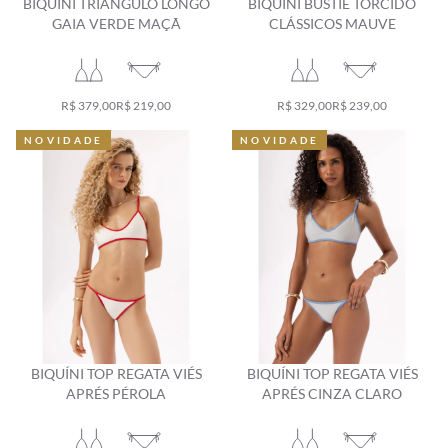
BIQUÍNI TRIÂNGULO LONGO
BIQUÍNI BUSTIÊ TORCIDO
GAIA VERDE MAÇÃ
CLÁSSICOS MAUVE
R$ 379,00
R$ 219,00
R$ 329,00
R$ 239,00
NOVIDADE
NOVIDADE
NOVIDADE
NOVIDADE
BIQUÍNI TOP REGATA VIÉS
BIQUÍNI TOP REGATA VIÉS
APRÉS PÉROLA
APRÉS CINZA CLARO