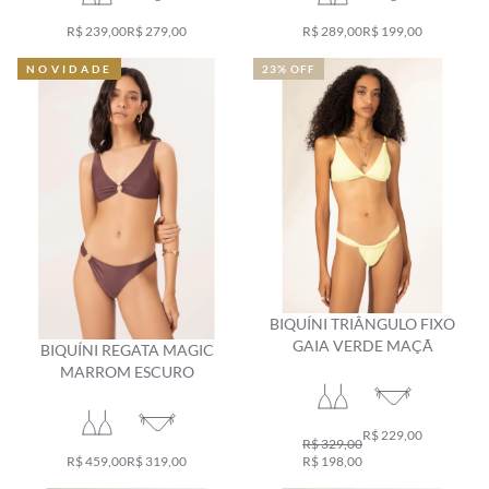
R$ 239,00
R$ 279,00
R$ 289,00
R$ 199,00
NOVIDADE
NOVIDADE
23% OFF
BIQUÍNI TRIÂNGULO FIXO
GAIA VERDE MAÇÃ
BIQUÍNI REGATA MAGIC
MARROM ESCURO
R$ 229,00
R$ 329,00
R$ 459,00
R$ 319,00
R$ 198,00