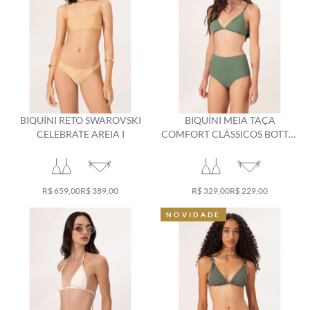
BIQUÍNI RETO SWAROVSKI
BIQUÍNI MEIA TAÇA
CELEBRATE AREIA I
COMFORT CLÁSSICOS BOTTLE
1
R$ 659,00
R$ 389,00
R$ 329,00
R$ 229,00
NOVIDADE
NOVIDADE