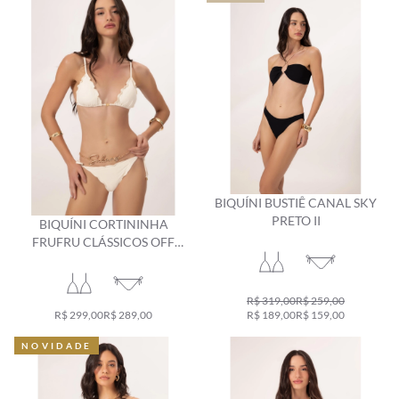
BIQUÍNI BUSTIÊ CANAL SKY
PRETO II
BIQUÍNI CORTININHA
FRUFRU CLÁSSICOS OFF
WHITE
R$ 319,00
R$ 259,00
R$ 299,00
R$ 289,00
R$ 189,00
R$ 159,00
NOVIDADE
NOVIDADE