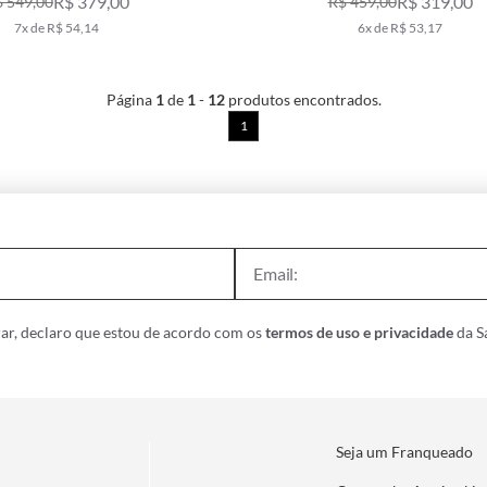
R$ 379,00
R$ 319,00
 549,00
R$ 459,00
MESCLA
7x de R$ 54,14
6x de R$ 53,17
Página
1
de
1
-
12
produtos encontrados.
1
ar, declaro que estou de acordo com os
termos de uso e privacidade
da Sa
Seja um Franqueado