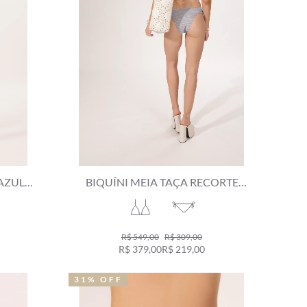
 AZUL
BIQUÍNI MEIA TAÇA RECORTE
COMFORT VERSI AZUL JEANS
MESCLA
R$ 549,00
R$ 309,00
R$ 379,00
R$ 219,00
31% OFF