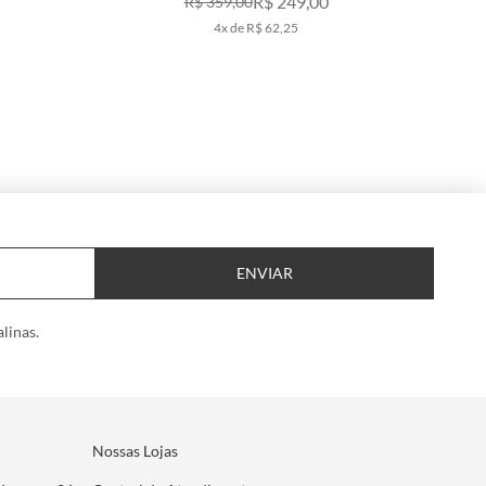
R$ 249,00
R$ 359,00
4x de R$ 62,25
ENVIAR
linas.
Nossas Lojas