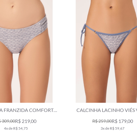
A FRANZIDA COMFORT
CALCINHA LACINHO VIÉS 
 AZUL JEANS MESCLA
AZUL JEANS MESCLA
R$ 219,00
R$ 179,00
 309,00
R$ 259,00
4x de R$ 54,75
3x de R$ 59,67