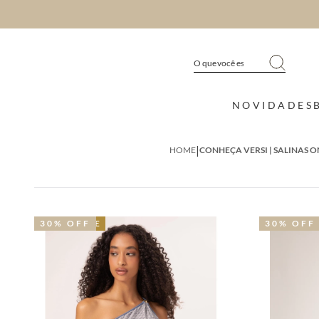
NOVIDADES
|
HOME
CONHEÇA VERSI | SALINAS O
NOVIDADE
NOVIDADE
30% OFF
NOVIDAD
NOVIDAD
30% OFF