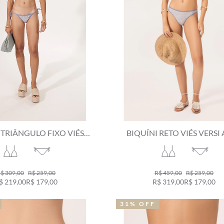
 TRIÂNGULO FIXO VIÉS
BIQUÍNI RETO VIÉS VERSI
 AZUL JEANS MESCLA
JEANS MESCLA
$ 309,00
R$ 259,00
R$ 459,00
R$ 259,00
$ 219,00
R$ 179,00
R$ 319,00
R$ 179,00
31% OFF