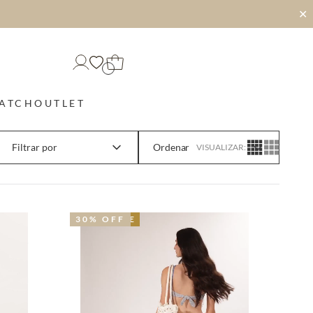
✕
MATCH
OUTLET
Filtrar por
VISUALIZAR:
NOVIDADE
NOVIDADE
30% OFF