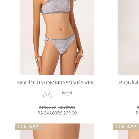
BIQUÍNI UM OMBRO SÓ VIÉS VERSI
BIQUÍNI
AZUL JEANS MESCLA
VERSI
R$ 359,00
R$ 339,00
R
R$ 249,00
R$ 239,00
R
29% OFF
29% OFF