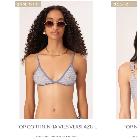
29% OFF
31% OFF
TOP CORTININHA VIES VERSI AZUL
TOP 
JEANS MESCLA
COMFOR