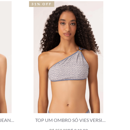
31% OFF
 JEANS
TOP UM OMBRO SÓ VIES VERSI
AZUL JEANS MESCLA