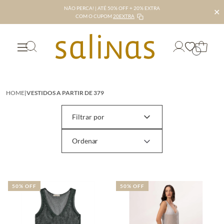
NÃO PERCA! | ATÉ 50% OFF + 20% EXTRA
✕
COM O CUPOM
20EXTRA
HOME
|
VESTIDOS A PARTIR DE 379
Filtrar por
50% OFF
50% OFF