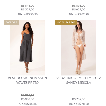
R$ 848,00
R$ 898,00
R$ 509,00
R$ 629,00
10x de R$ 50,90
10x de R$ 62,90
50% OFF
NOVIDADE
VESTIDO ALCINHA SATIN
SAÍDA TRICOT MESH MESCLA
WAVES PRETO
SANDY MESCLA
R$ 798,00
R$ 398,00
R$ 789,00
7x de R$ 56,86
10x de R$ 78,90