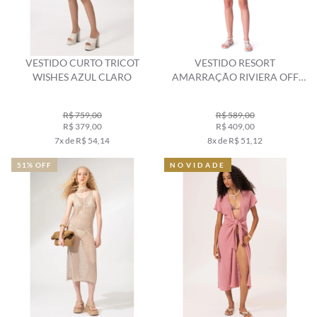
VESTIDO CURTO TRICOT
VESTIDO RESORT
WISHES AZUL CLARO
AMARRAÇÃO RIVIERA OFF
WHITE
R$ 759,00
R$ 589,00
R$ 379,00
R$ 409,00
7x de R$ 54,14
8x de R$ 51,12
51% OFF
NOVIDADE