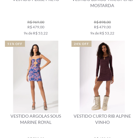
MOSTARDA
R$ 969,00
R$ 898,00
R$ 479,00
R$ 479,00
9x de R$ 53,22
9x de R$ 53,22
51% OFF
24% OFF
VESTIDO ARGOLAS SOUS
VESTIDO CURTO RIB ALPINE
MARINE ROYAL
VINHO