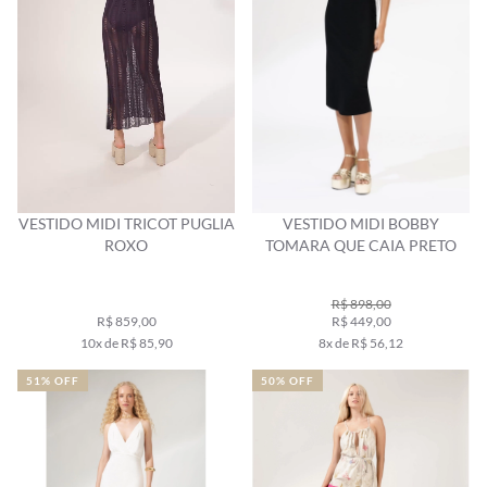
VESTIDO MIDI TRICOT PUGLIA
VESTIDO MIDI BOBBY
ROXO
TOMARA QUE CAIA PRETO
R$ 898,00
R$ 859,00
R$ 449,00
10x de R$ 85,90
8x de R$ 56,12
51% OFF
50% OFF