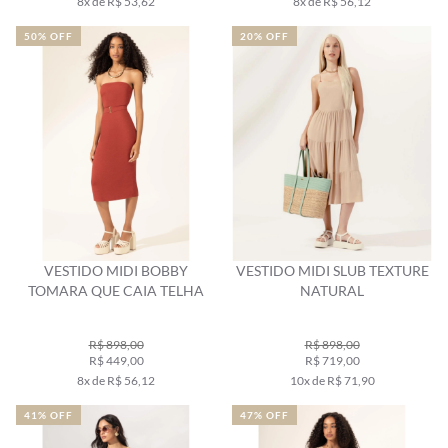
8x de R$ 53,62
8x de R$ 56,12
50% OFF
20% OFF
VESTIDO MIDI BOBBY
VESTIDO MIDI SLUB TEXTURE
TOMARA QUE CAIA TELHA
NATURAL
R$ 898,00
R$ 898,00
R$ 449,00
R$ 719,00
8x de R$ 56,12
10x de R$ 71,90
41% OFF
47% OFF