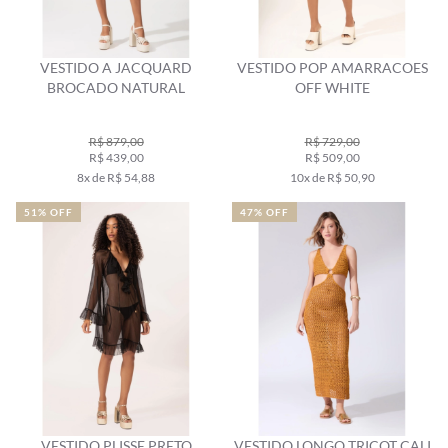
VESTIDO A JACQUARD
VESTIDO POP AMARRACOES
BROCADO NATURAL
OFF WHITE
R$ 879,00
R$ 729,00
R$ 439,00
R$ 509,00
8x de R$ 54,88
10x de R$ 50,90
51% OFF
47% OFF
VESTIDO PLISSE PRETO
VESTIDO LONGO TRICOT CALI