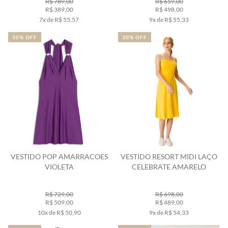
R$ 789,00
R$ 659,00
R$ 389,00
R$ 498,00
7x de R$ 55,57
9x de R$ 55,33
30% OFF
30% OFF
VESTIDO POP AMARRACOES
VESTIDO RESORT MIDI LAÇO
VIOLETA
CELEBRATE AMARELO
R$ 729,00
R$ 698,00
R$ 509,00
R$ 489,00
10x de R$ 50,90
9x de R$ 54,33