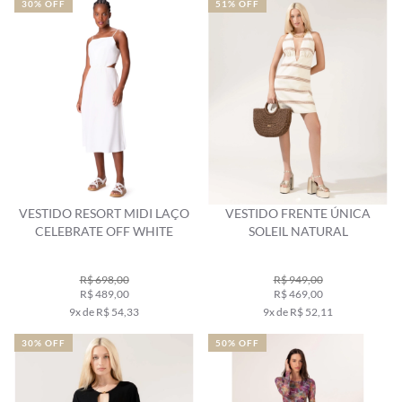
30% OFF
51% OFF
VESTIDO RESORT MIDI LAÇO
VESTIDO FRENTE ÚNICA
CELEBRATE OFF WHITE
SOLEIL NATURAL
R$ 698,00
R$ 949,00
R$ 489,00
R$ 469,00
9x de R$ 54,33
9x de R$ 52,11
30% OFF
50% OFF