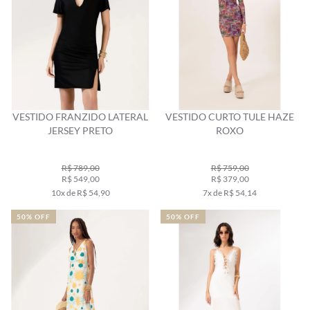
VESTIDO FRANZIDO LATERAL
VESTIDO CURTO TULE HAZE
JERSEY PRETO
ROXO
R$ 789,00
R$ 759,00
R$ 549,00
R$ 379,00
10x de R$ 54,90
7x de R$ 54,14
50% OFF
50% OFF