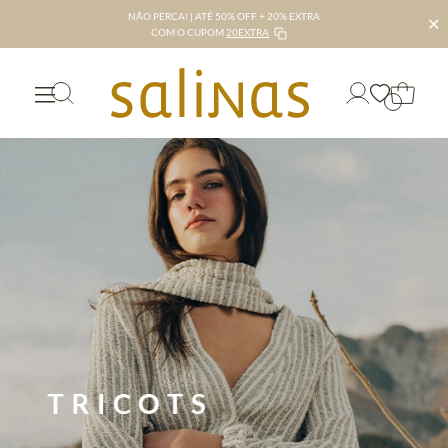
NÃO PERCA! | ATÉ 50% OFF + 20% EXTRA
✕
COM O CUPOM
20EXTRA