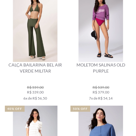
CALÇA BAILARINA BEL AIR
MOLETOM SALINAS OLD
VERDE MILITAR
PURPLE
R$ 559,00
R$ 539,00
R$ 339,00
R$ 379,00
6x de R$ 56,50
7x de R$ 54,14
40% OFF
50% OFF