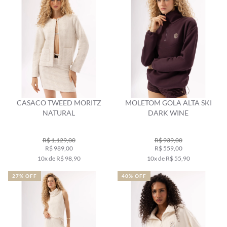
CASACO TWEED MORITZ
MOLETOM GOLA ALTA SKI
NATURAL
DARK WINE
R$ 1.129,00
R$ 939,00
R$ 989,00
R$ 559,00
10x de R$ 98,90
10x de R$ 55,90
27% OFF
40% OFF