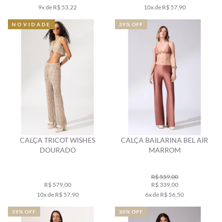
9x de R$ 53,22
10x de R$ 57,90
NOVIDADE
39% OFF
CALÇA TRICOT WISHES
CALÇA BAILARINA BEL AIR
DOURADO
MARROM
R$ 559,00
R$ 579,00
R$ 339,00
10x de R$ 57,90
6x de R$ 56,50
39% OFF
30% OFF