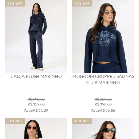
40% OFF
40% OFF
CALÇA PLUSH MARINHO
MOLETOM CROPPED SALINAS
CLUB MARINHO
R$ 598,00
R$ 659,00
R$ 359,00
R$ 398,00
7x de R$ 51,29
7x de R$ 56,86
51% OFF
40% OFF