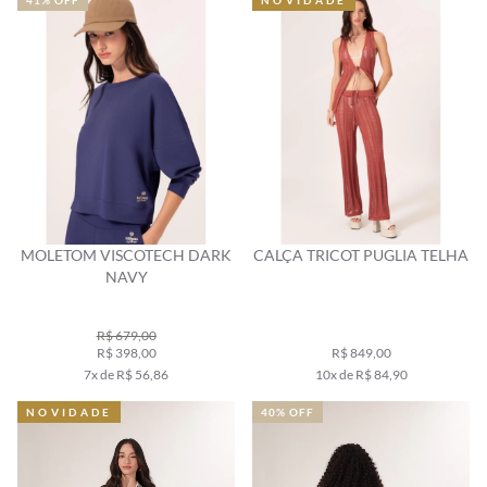
41% OFF
NOVIDADE
MOLETOM VISCOTECH DARK
CALÇA TRICOT PUGLIA TELHA
NAVY
R$ 679,00
R$ 398,00
R$ 849,00
7x de R$ 56,86
10x de R$ 84,90
NOVIDADE
40% OFF