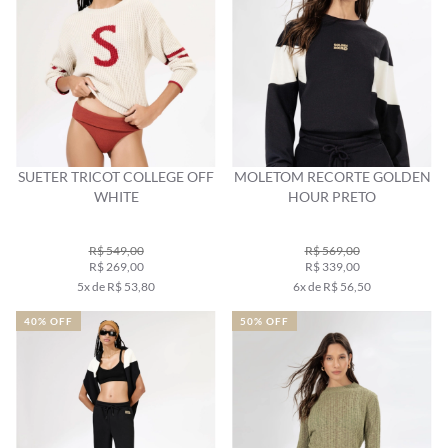
SUETER TRICOT COLLEGE OFF
MOLETOM RECORTE GOLDEN
WHITE
HOUR PRETO
R$ 549,00
R$ 569,00
R$ 269,00
R$ 339,00
5x de R$ 53,80
6x de R$ 56,50
40% OFF
50% OFF