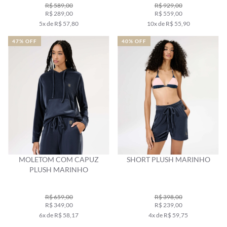
R$ 589,00
R$ 929,00
R$ 289,00
R$ 559,00
5x de R$ 57,80
10x de R$ 55,90
47% OFF
40% OFF
MOLETOM COM CAPUZ
SHORT PLUSH MARINHO
PLUSH MARINHO
R$ 659,00
R$ 398,00
R$ 349,00
R$ 239,00
6x de R$ 58,17
4x de R$ 59,75