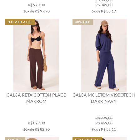
R$ 979,00
R$ 349,00
10x de R$ 97,90
6x de R$ 58,17
NOVIDADE
40% OFF
CALÇA RETA COTTON PLAGE
CALÇA MOLETOM VISCOTECH
MARROM
DARK NAVY
R$ 779,00
R$ 829,00
R$ 469,00
10x de R$ 82,90
9x de R$ 52,11