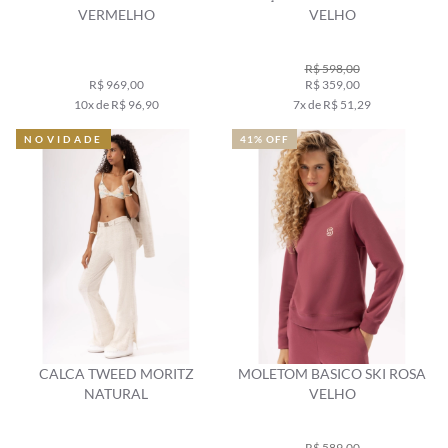
VERMELHO
VELHO
R$ 598,00
R$ 969,00
R$ 359,00
10x de R$ 96,90
7x de R$ 51,29
NOVIDADE
41% OFF
CALCA TWEED MORITZ
MOLETOM BASICO SKI ROSA
NATURAL
VELHO
R$ 589,00